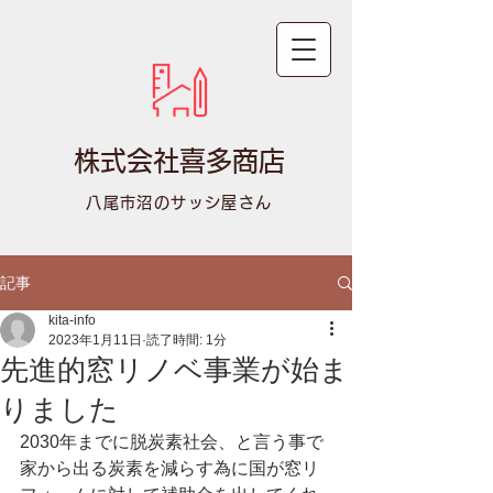
株式会社喜多商店
八尾市沼のサッシ屋さん
記事
kita-info
2023年1月11日
読了時間: 1分
先進的窓リノベ事業が始ま
りました
2030年までに脱炭素社会、と言う事で
家から出る炭素を減らす為に国が窓リ